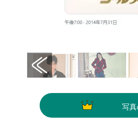
画像はX（@yamanomusic）から引用
写真