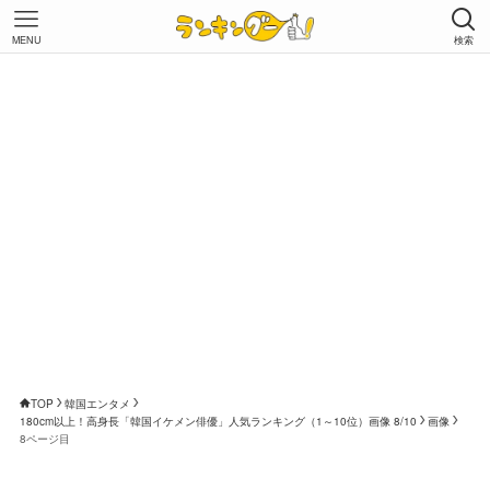
MENU
検索
TOP
韓国エンタメ
180cm以上！高身長「韓国イケメン俳優」人気ランキング（1～10位）画像 8/10
画像
8ページ目