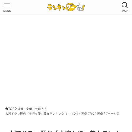
MENU
検索
TOP
俳優・女優・芸能人
大河ドラマ歴代「主演女優」美女ランキング（1～10位）画像 7/10
画像
7ページ目