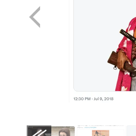
画像はX（@musicjp_mti）から引用