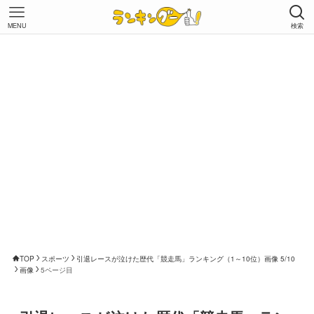
MENU
検索
TOP
スポーツ
引退レースが泣けた歴代「競走馬」ランキング（1～10位）画像 5/10
画像
5ページ目