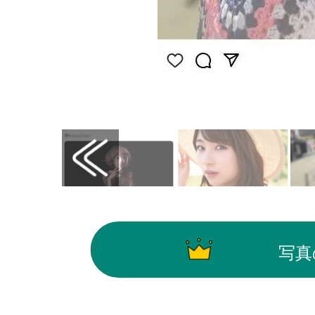
画像はInstagram（@koshihikarimochida0
写真