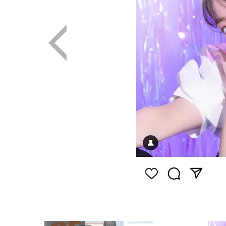
画像はInstagram（@kannahashimoto.mg