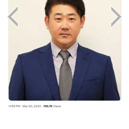
画像はX（@livedoornews）から引用