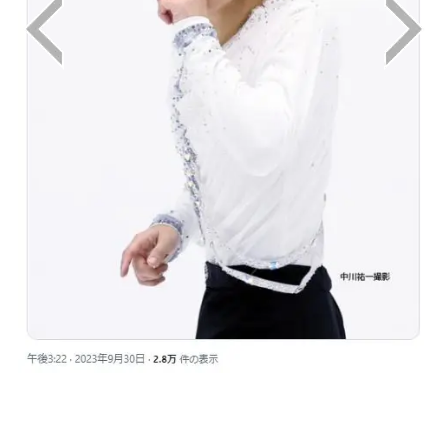
画像はX（@mainichiphoto）から引用