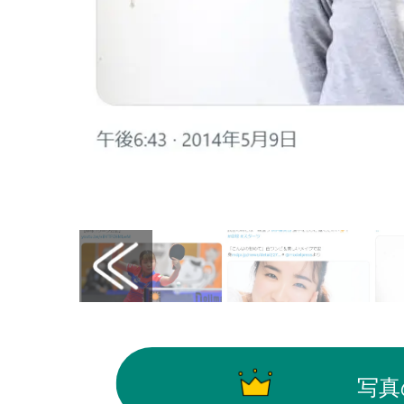
画像はX（@fashionsnap）から引用
写真