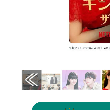
画像はX（@RBBTODAY）から引用