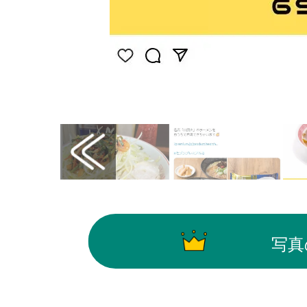
画像はInstagram（@kourakuen_pr）から引
写真