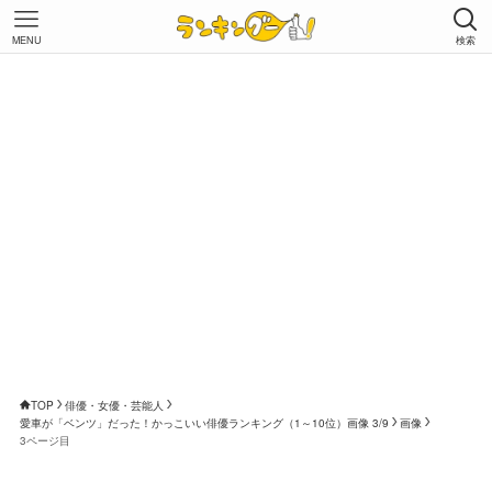
MENU
検索
TOP
俳優・女優・芸能人
愛車が「ベンツ」だった！かっこいい俳優ランキング（1～10位）画像 3/9
画像
3ページ目