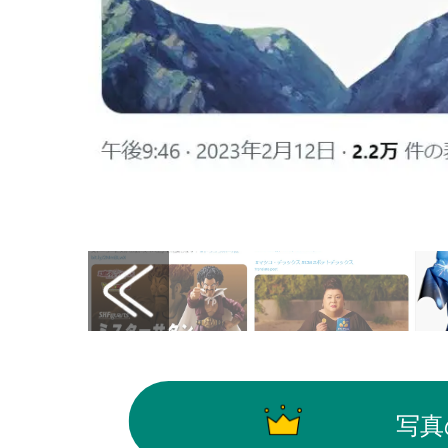
画像はX（@LoeweJP）から引用
写真