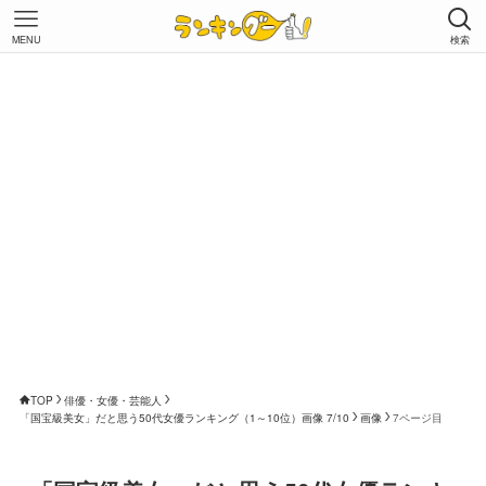
MENU
検索
TOP
俳優・女優・芸能人
「国宝級美女」だと思う50代女優ランキング（1～10位）画像 7/10
画像
7ページ目