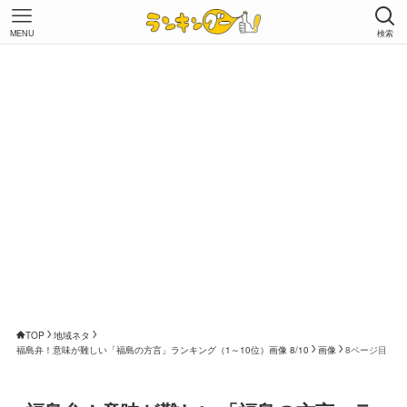
MENU
検索
TOP
地域ネタ
福島弁！意味が難しい「福島の方言」ランキング（1～10位）画像 8/10
画像
8ページ目