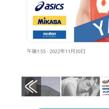
画像はX（@JVA_Volleyball）から引用