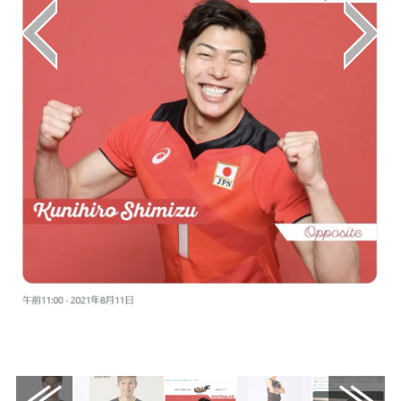
画像はX（@JVA_Volleyball）から引用