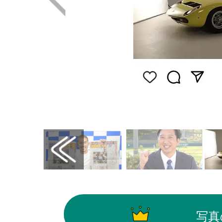
画像はInstagram（@yamamotomasa34）
写真