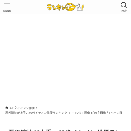
MENU
検索
TOP
イケメン俳優
悪役演技が上手い40代イケメン俳優ランキング（1～10位）画像 5/10
画像
5ページ目