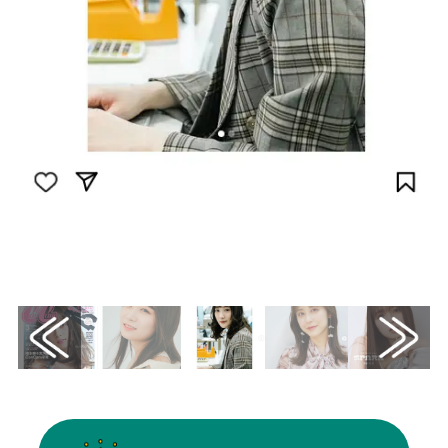
画像はInstagram（@ikomarina_1229）から
引用