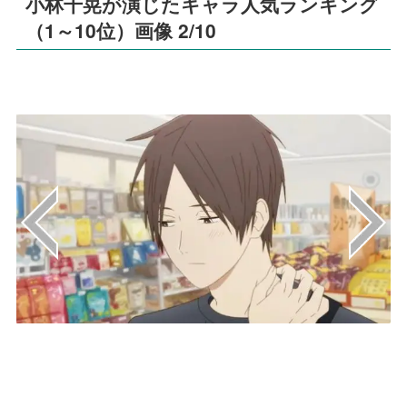
小林千晃が演じたキャラ人気ランキング
（1～10位）画像 2/10
画像はYouTube（avex
pictures@avexpictures）から引用