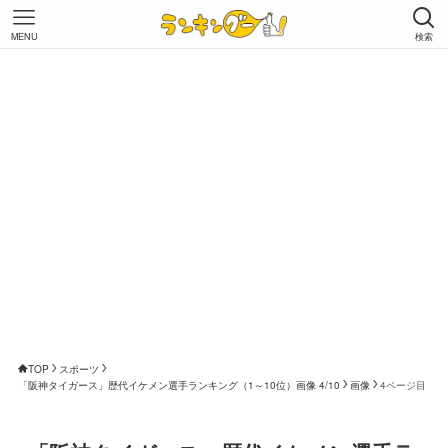
MENU
検索
TOP
スポーツ
「阪神タイガース」歴代イケメン選手ランキング（1～10位）画像 4/10
画像
4ページ目