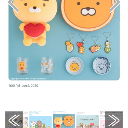
画像はX（@ichibanKUJI）から引用