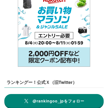
ランキングー！公式Ｘ（旧Twitter）
@rankingoo_jpをフォロー