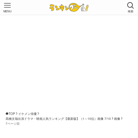
MENU
検索
TOP
イケメン俳優
高橋文哉出演ドラマ・映画人気ランキング【最新版】（1～10位）画像 7/10
画像
7ページ目