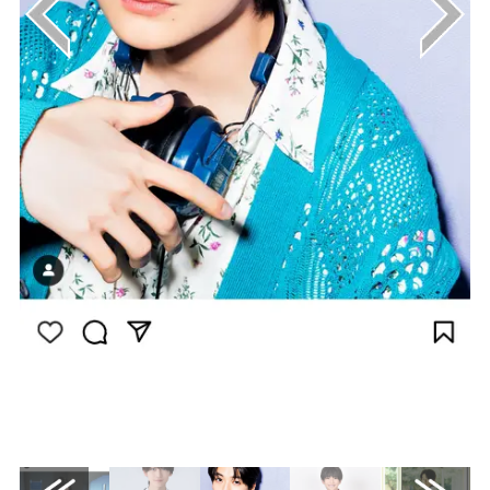
画像はInstagram（@kimihana_tbs）から引
用