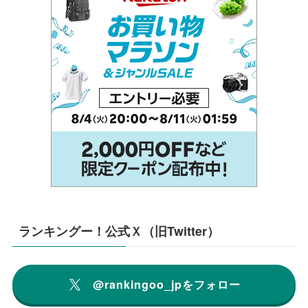
ランキングー！公式Ｘ（旧Twitter）
@rankingoo_jpをフォロー