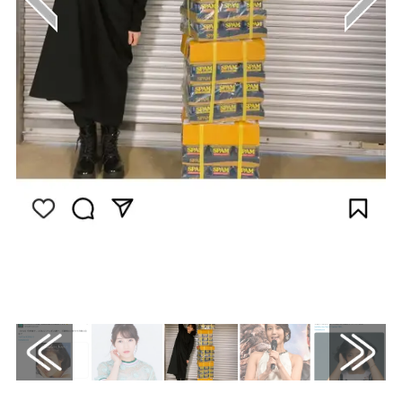
画像はInstagram（@kanako._.enomoto）か
ら引用