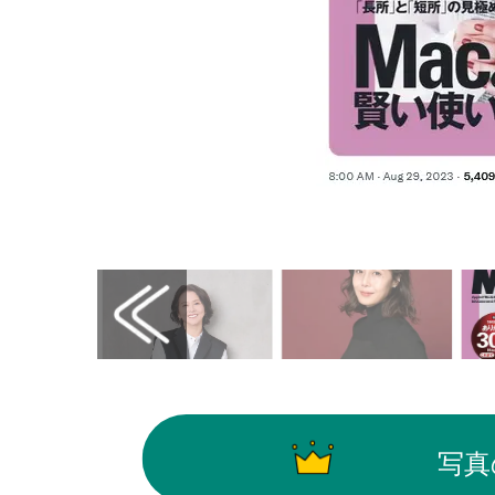
画像はX（@dmagazine_PR）から引用
写真