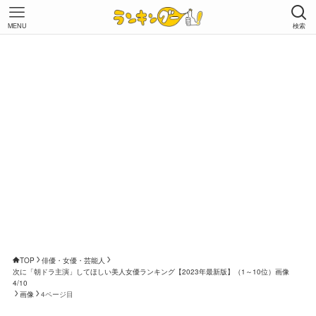
MENU
検索
TOP
俳優・女優・芸能人
次に「朝ドラ主演」してほしい美人女優ランキング【2023年最新版】（1～10位）画像
4/10
画像
4ページ目