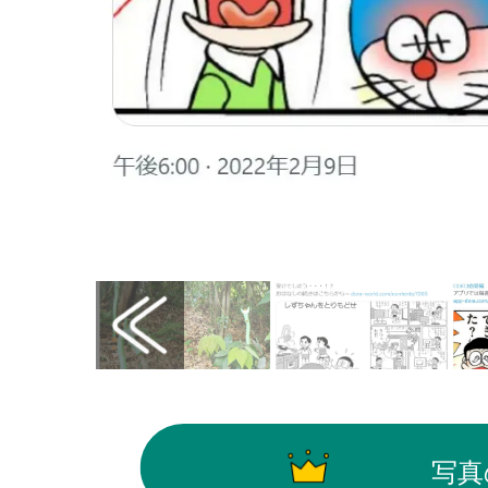
画像はX（@doraemonChannel）から引用
写真