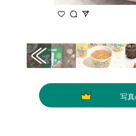
画像はInstagram（@nongshim）から引用
写真