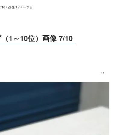
10
画像
7ページ目
～10位）画像 7/10