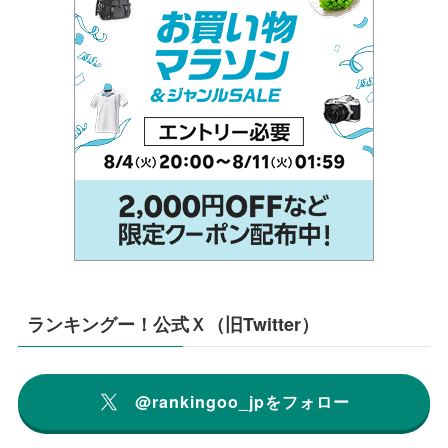
ランキングー！公式Ｘ（旧Twitter）
@rankingoo_jpをフォロー