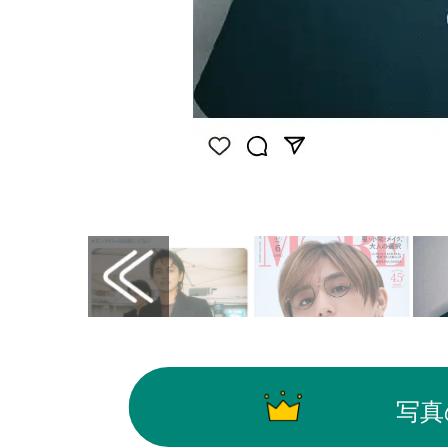
画像はInstagram（@kojiseto0518）から引用
写真