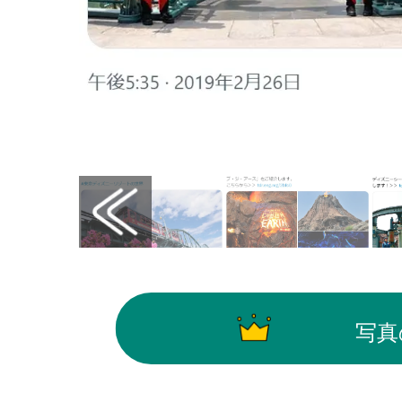
画像はX（@TDR_PR）から引用
写真