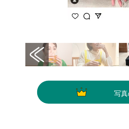
画像はInstagram（@yumikarahashi）から引
写真