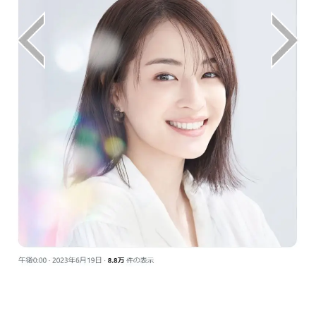
画像はX（@dprogram_ofc）から引用