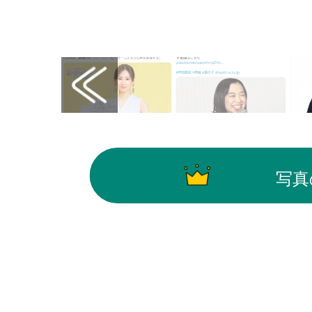
画像はX（@livedoornews）から引用
写真