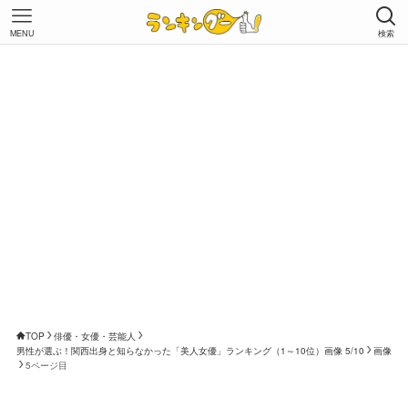
MENU
検索
TOP
俳優・女優・芸能人
男性が選ぶ！関西出身と知らなかった「美人女優」ランキング（1～10位）画像 5/10
画像
5ページ目