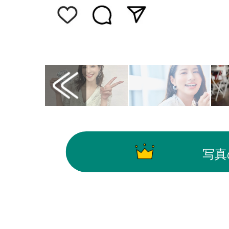
画像はInstagram（@elina_arai）から引用
写真