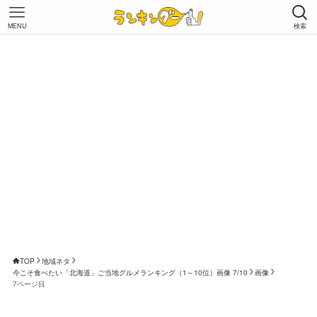
MENU
検索
TOP
地域ネタ
今こそ食べたい「北海道」ご当地グルメランキング（1～10位）画像 7/10
画像
7ページ目