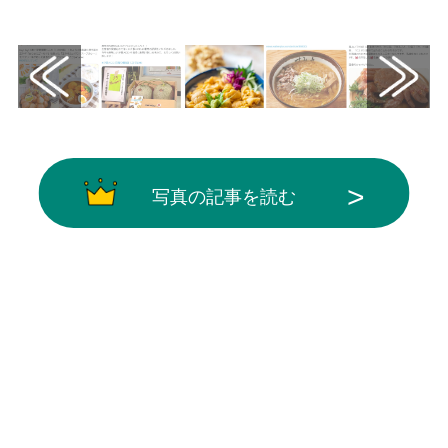
画像はX（@PrefHokkaido）から引用
写真の記事を読む