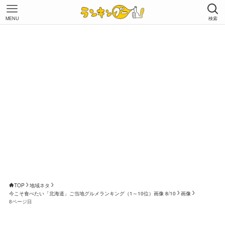
MENU
検索
TOP
地域ネタ
今こそ食べたい「北海道」ご当地グルメランキング（1～10位）画像 8/10
画像
8ページ目