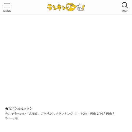
MENU
検索
TOP
地域ネタ
今こそ食べたい「北海道」ご当地グルメランキング（1～10位）画像 2/10
画像
2ページ目