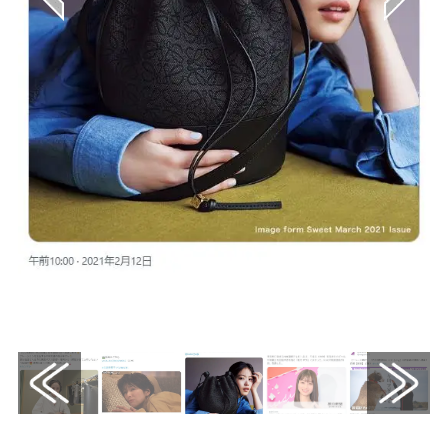
画像はX（@LoeweJP）から引用