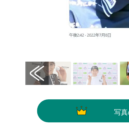
画像はX（@SportsHochi）から引用
写真