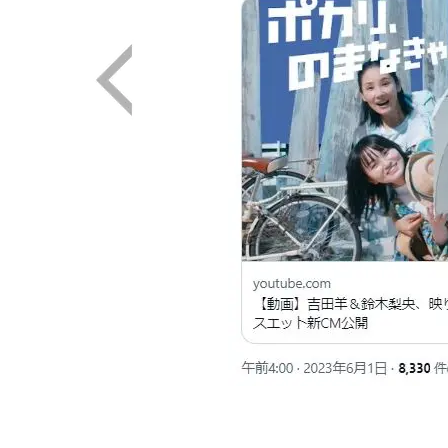
画像はX（@mn_enta）から引用