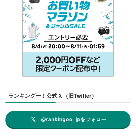
ランキングー！公式Ｘ（旧Twitter）
@rankingoo_jpをフォロー