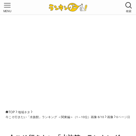
MENU
検索
TOP
地域ネタ
今こそ行きたい「水族館」ランキング ＜関東編＞（1～10位）画像 6/10
画像
6ページ目