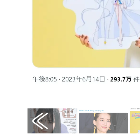
画像はX（@livedoornews）から引用