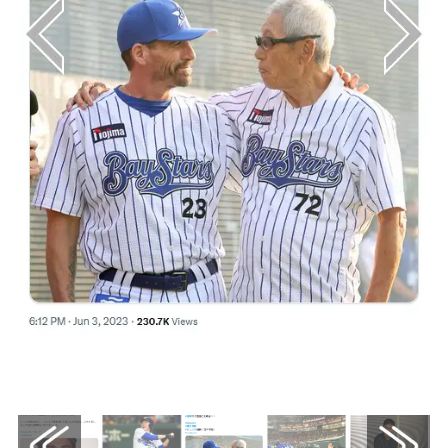
画像はX（@sanspo_baystars）から引用