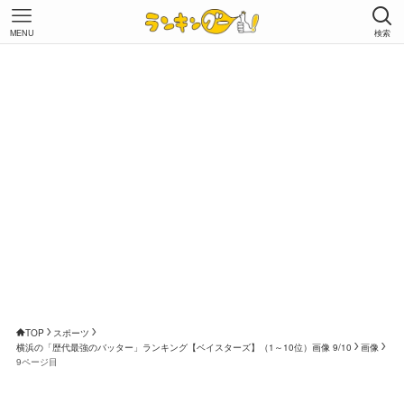
MENU
検索
TOP
スポーツ
横浜の「歴代最強のバッター」ランキング【ベイスターズ】（1～10位）画像 9/10
画像
9ページ目