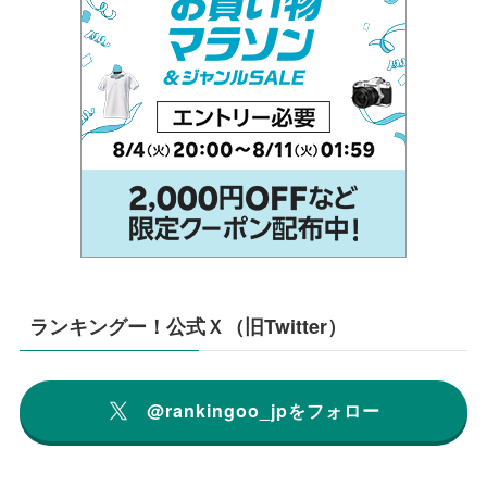
ランキングー！公式Ｘ（旧Twitter）
@rankingoo_jpをフォロー